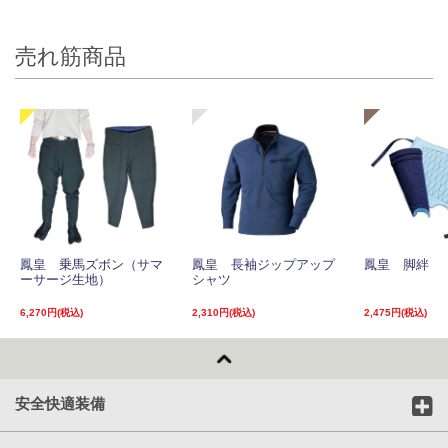
売れ筋商品
鳳皇 乗馬ズボン（サマ
鳳皇 長袖ジップアップ
鳳皇 脚絆
ーサージ生地）
シャツ
6,270円(税込)
2,310円(税込)
2,475円(税込)
安全快適装備