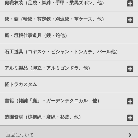
庭職衣装（足袋・脚絆・手甲・乗馬ズボン、他）
鋏・鋸（輪鋏・剪定鋏・刈込鋏・革ケース、他）
庭・垣根仕事道具（鏝・鉈他）
石工道具（コヤスケ・ビシャン・トンカチ、バール他）
アルミ製品（脚立・アルミゴンドラ、他）
軽トラカスタム
書籍（雑誌「庭」・ガーデンテクニカル、他）
造園資材（棕櫚縄・麻縄・杉皮、他）
返品について