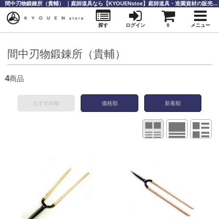
間中刃物鍛錬所（貴輔） ｜庭師道具なら【KYOUENstoe】庭師道具・造園資材の販売と通販
探す
ログイン
0
メニュー
間中刃物鍛錬所（貴輔）
4
商品
おすすめ順
価格順
新着順