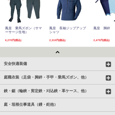
鳳皇 乗馬ズボン（サマ
鳳皇 長袖ジップアップ
鳳皇 脚絆
ーサージ生地）
シャツ
6,270円(税込)
2,310円(税込)
2,475円(税込)
安全快適装備
庭職衣装（足袋・脚絆・手甲・乗馬ズボン、他）
鋏・鋸（輪鋏・剪定鋏・刈込鋏・革ケース、他）
庭・垣根仕事道具（鏝・鉈他）