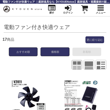
電動ファン付き快適ウェア ｜庭師道具なら【KYOUENstoe】庭師道具・造園資材の販売と通販
探す
ログイン
0
メニュー
電動ファン付き快適ウェア
17
商品
更に絞り込む
おすすめ順
価格順
新着順