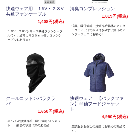
快適ウェア用 １9V・２８V
消臭コンプレッション
共通ファンケーブル
1,815円(税込)
1,408円(税込)
消臭・吸汗速乾・接触冷感素材のアンダ
ーウェア。汗で張り付きやすい鯉口のア
１９V・２８Vシリーズ共通ファンケーブ
ンダーウェアにお勧め！
ルです。通常より２０ｃｍ長いロングケ
ーブルもあります
クールコットンバラクラ
快適ウェア 【バックファ
バ
ン】半袖フードジャケッ
ト
1,650円(税込)
4,950円(税込)
-3.17℃の接触冷感・吸汗速乾＆UVカッ
ト！ 酷暑の快適作業の必需品
空調服をお探しの庭師にお勧めの商品で
す。