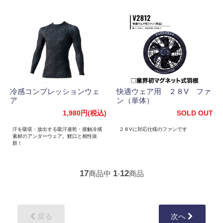
冷感コンプレッションウェ
快適ウェア用 ２８V ファ
ア
ン（単体）
1,980円(税込)
SOLD OUT
汗を吸収・放出する吸汗速乾・接触冷感
２８Vに対応仕様のファンです
素材のアンダーウェア。鯉口と相性抜
群！
17
1
12
商品中
-
商品
戻る
次へ