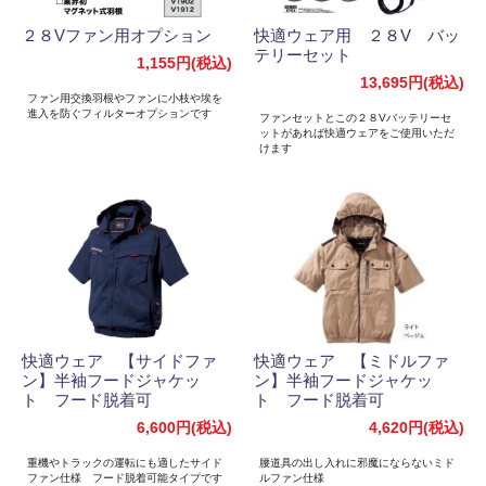
２８Vファン用オプション
快適ウェア用 ２８V バッ
テリーセット
1,155円(税込)
13,695円(税込)
ファン用交換羽根やファンに小枝や埃を
進入を防ぐフィルターオプションです
ファンセットとこの２８Vバッテリーセ
ットがあれば快適ウェアをご使用いただ
けます
快適ウェア 【サイドファ
快適ウェア 【ミドルファ
ン】半袖フードジャケッ
ン】半袖フードジャケッ
ト フード脱着可
ト フード脱着可
6,600円(税込)
4,620円(税込)
重機やトラックの運転にも適したサイド
腰道具の出し入れに邪魔にならないミド
ファン仕様 フード脱着可能タイプです
ルファン仕様