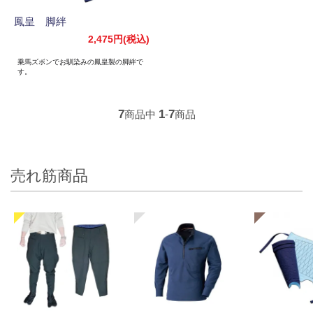
鳳皇 脚絆
2,475円(税込)
乗馬ズボンでお馴染みの鳳皇製の脚絆で
す。
7
1
7
商品中
-
商品
売れ筋商品