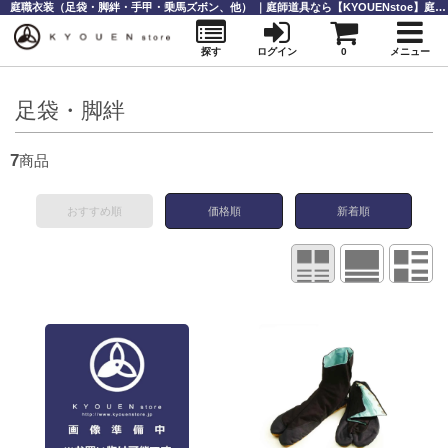
庭職衣装（足袋・脚絆・手甲・乗馬ズボン、他） ｜庭師道具なら【KYOUENstoe】庭師道具・造園資材の販売と通販
探す
ログイン
0
メニュー
足袋・脚絆
7
商品
おすすめ順
価格順
新着順