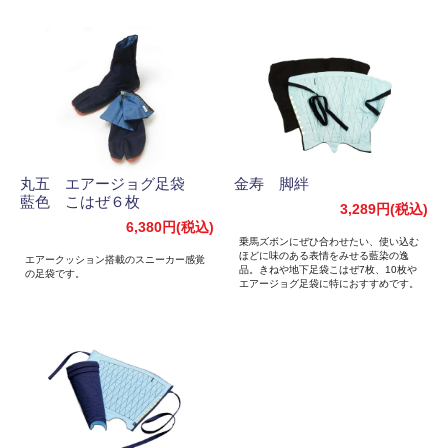
丸五 エアージョグ足袋
金寿 脚絆
藍色 こはぜ６枚
3,289円(税込)
6,380円(税込)
乗馬ズボンにぜひ合わせたい、使い込む
ほどに味のある表情をみせる藍染の逸
エアークッション搭載のスニーカー感覚
品。きねや地下足袋こはぜ7枚、10枚や
の足袋です。
エアージョグ足袋に特におすすめです。