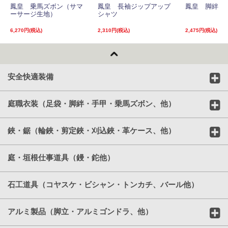
鳳皇 乗馬ズボン（サマ
鳳皇 長袖ジップアップ
鳳皇 脚絆
ーサージ生地）
シャツ
6,270円(税込)
2,310円(税込)
2,475円(税込)
安全快適装備
庭職衣装（足袋・脚絆・手甲・乗馬ズボン、他）
鋏・鋸（輪鋏・剪定鋏・刈込鋏・革ケース、他）
庭・垣根仕事道具（鏝・鉈他）
石工道具（コヤスケ・ビシャン・トンカチ、バール他）
アルミ製品（脚立・アルミゴンドラ、他）