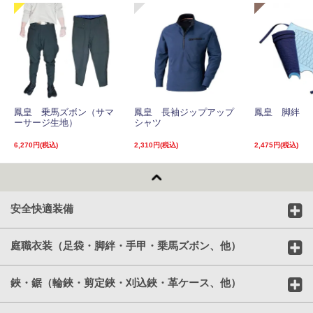
鳳皇 乗馬ズボン（サマ
鳳皇 長袖ジップアップ
鳳皇 脚絆
ーサージ生地）
シャツ
6,270円(税込)
2,310円(税込)
2,475円(税込)
安全快適装備
庭職衣装（足袋・脚絆・手甲・乗馬ズボン、他）
鋏・鋸（輪鋏・剪定鋏・刈込鋏・革ケース、他）