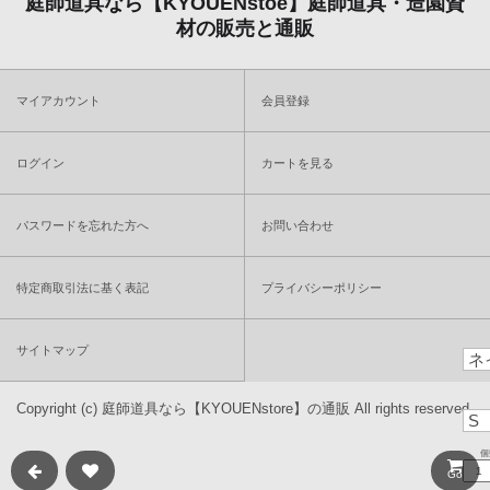
庭師道具なら【KYOUENstoe】庭師道具・造園資
材の販売と通販
マイアカウント
会員登録
ログイン
カートを見る
パスワードを忘れた方へ
お問い合わせ
特定商取引法に基く表記
プライバシーポリシー
サイトマップ
Copyright (c)
庭師道具なら【KYOUENstore】の通販
All rights reserved.
個
Go