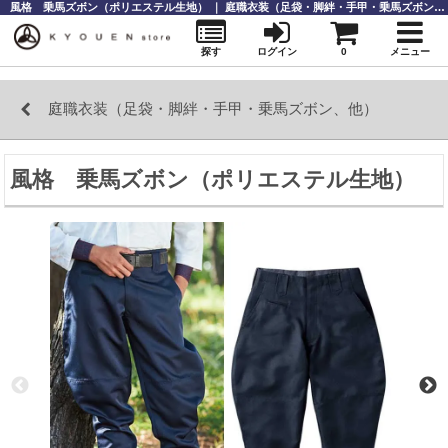
風格 乗馬ズボン（ポリエステル生地） ｜ 庭職衣装（足袋・脚絆・手甲・乗馬ズボン、他） ｜庭師道具なら【KYOUENstoe】庭師道具・造園資材の販売と通販
探す
ログイン
0
メニュー
庭職衣装（足袋・脚絆・手甲・乗馬ズボン、他）
風格 乗馬ズボン（ポリエステル生地）