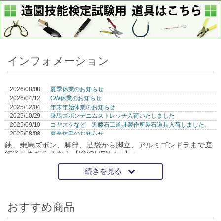
インフォメーション
2026/08/08
夏季休業のお知らせ
2026/04/12
GW休業のお知らせ
2025/12/04
年末年始休業のお知らせ
2025/10/29
乗馬ズボンデニムストレッチ入荷いたしました
2025/09/10
コヤスケなど 近藤石工道具製作所製石道具入荷しました。
2025/08/08
夏季休業のお知らせ
2024/12/21
年末年始休業のお知らせ
鋏、乗馬ズボン、脚絆、足袋から脚立、アルミゴンドラまで庭
師道具を揃えるなら【KYOUENstoe】へ。
続きを見る
おすすめ商品