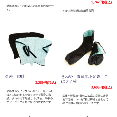
1,742円(税込)
乗馬ズボンでお馴染みの鳳皇製の脚絆で
す。
アルス剪定鋸魁先細用替刃
金寿 脚絆
きねや 青縞地下足袋 こ
はぜ７枚
3,289円(税込)
3,696円(税込)
乗馬ズボンにぜひ合わせたい、使い込む
ほどに味のある表情をみせる藍染の逸
武州本藍染め+天然ゴム底の庭師の定番
品。きねや地下足袋こはぜ7枚、10枚や
地下足袋 コハゼ7枚は脚絆と合わせて
エアージョグ足袋に特におすすめです。
のご使用がお勧めのサイズです。