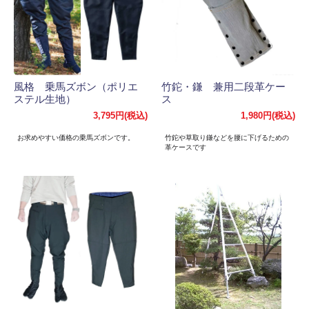
風格 乗馬ズボン（ポリエ
竹鉈・鎌 兼用二段革ケー
ステル生地）
ス
3,795円(税込)
1,980円(税込)
お求めやすい価格の乗馬ズボンです。
竹鉈や草取り鎌などを腰に下げるための
革ケースです