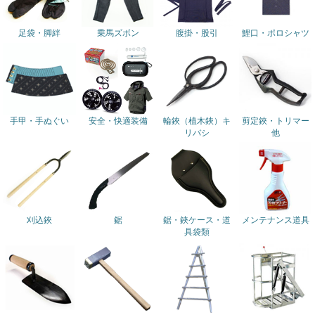
足袋・脚絆
乗馬ズボン
腹掛・股引
鯉口・ポロシャツ
手甲・手ぬぐい
安全・快適装備
輪鋏
（植木鋏）
キ
剪定鋏・トリマー
リバシ
他
刈込鋏
鋸
鋸・鋏ケース・道
メンテナンス道具
具袋類