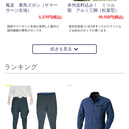
鳳皇 乗馬ズボン（サマー
本州送料込み！ ミツル
サージ生地）
製 アルミ三脚（松葉型）
6,270円(税込)
49,500円(税込)
国産サマーサージ生地を使用した夏向け
後支柱首振り+足3本すべてがスライドな
国内縫製の乗馬ズボンです。
どお好みのタイプが選べます。
続きを見る
ランキング