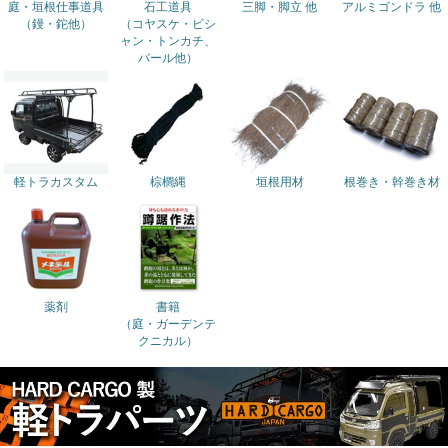
庭・垣根仕事道具
石工道具
三脚・脚立 他
アルミゴンドラ 他
（鏝・鉈他）
（コヤスケ・ビシ
ャン・トンカチ、
バール他）
軽トラカスタム
棕櫚縄
垣根用材
根巻き・幹巻き材
薬剤
書籍
（庭・ガーデンテ
クニカル）