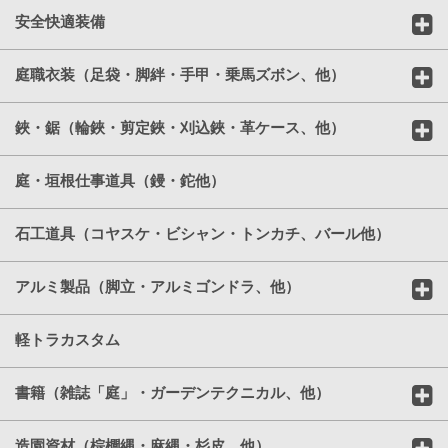
安全快適装備
庭職衣装（足袋・脚絆・手甲・乗馬ズボン、他）
鋏・鋸（輪鋏・剪定鋏・刈込鋏・革ケース、他）
庭・垣根仕事道具（鏝・鉈他）
石工道具（コヤスケ・ビシャン・トンカチ、バール他）
アルミ製品（脚立・アルミゴンドラ、他）
軽トラカスタム
書籍（雑誌「庭」・ガーデンテクニカル、他）
造園資材（棕櫚縄・麻縄・杉皮、他）