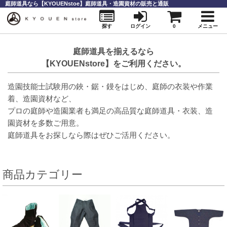
庭師道具なら【KYOUENstoe】庭師道具・造園資材の販売と通販
探す
ログイン
0
メニュー
庭師道具を揃えるなら
【KYOUENstore】をご利用ください。
造園技能士試験用の鋏・鋸・鏝をはじめ、庭師の衣装や作業
着、造園資材など、
プロの庭師や造園業者も満足の高品質な庭師道具・衣装、造
園資材を多数ご用意。
庭師道具をお探しなら際はぜひご活用ください。
商品カテゴリー