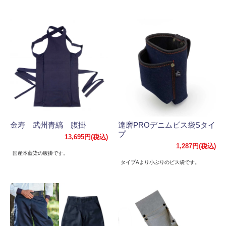
金寿 武州青縞 腹掛
達磨PROデニムビス袋Sタイ
プ
13,695円(税込)
1,287円(税込)
国産本藍染の腹掛です。
タイプAより小ぶりのビス袋です。