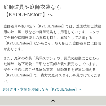
庭師道具や庭師衣装なら
【KYOUENstore】へ
庭師道具を取り扱う【KYOUENstore】では、造園技能士試験
用の鋏・鋸・鏝などの庭師道具もご用意しています。スタッ
フ全員が造園技能士の資格を持ち、庭師として活躍する
【KYOUENstore】だからこそ、取り揃えた庭師道具には自信
があります。
また、庭師の衣装「乗馬ズボン」や、藍染の縫製にこだわっ
た脚絆・地下足袋・手甲など庭師衣装の販売もしています。
安全・快適に過ごせる庭師衣装・庭師道具を豊富に揃える
【KYOUENstore】で、貴方の庭師スタイルを見つけてくださ
い。
庭師道具・衣装をお探しなら【KYOUENstore】へ