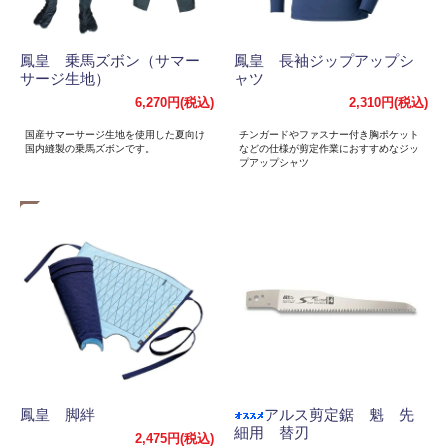
鳳皇 乗馬ズボン（サマー
鳳皇 長袖ジップアップシ
サージ生地）
ャツ
6,270円(税込)
2,310円(税込)
国産サマーサージ生地を使用した夏向け
チンガードやファスナー付き胸ポケット
国内縫製の乗馬ズボンです。
などの仕様が剪定作業におすすめなジッ
プアップシャツ
鳳皇 脚絆
アルス剪定鋸 魁 先
細用 替刃
2,475円(税込)