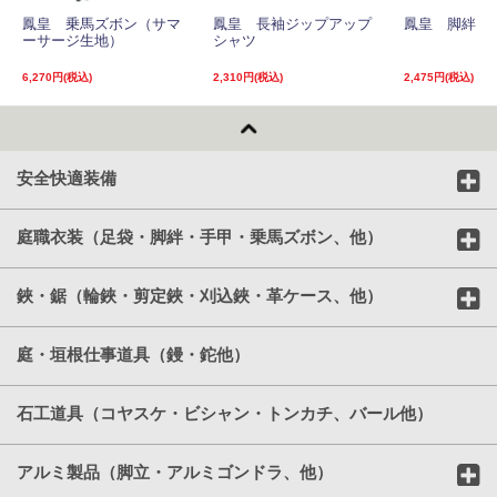
鳳皇 乗馬ズボン（サマ
鳳皇 長袖ジップアップ
鳳皇 脚絆
ーサージ生地）
シャツ
6,270円(税込)
2,310円(税込)
2,475円(税込)
安全快適装備
庭職衣装（足袋・脚絆・手甲・乗馬ズボン、他）
鋏・鋸（輪鋏・剪定鋏・刈込鋏・革ケース、他）
庭・垣根仕事道具（鏝・鉈他）
石工道具（コヤスケ・ビシャン・トンカチ、バール他）
アルミ製品（脚立・アルミゴンドラ、他）