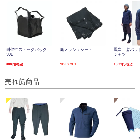
耐候性ストックパック
庭メッシュシート
鳳皇 肩パッ
50L
シャツ
880円(税込)
SOLD OUT
1,573円(税込)
売れ筋商品