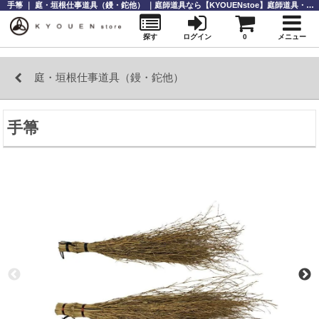
手箒 ｜ 庭・垣根仕事道具（鏝・鉈他） ｜庭師道具なら【KYOUENstoe】庭師道具・造園資材の販売と通販
探す
ログイン
0
メニュー
庭・垣根仕事道具（鏝・鉈他）
手箒