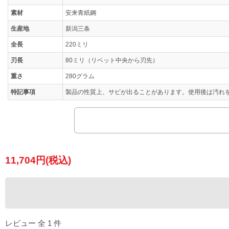
素材
安来青紙鋼
生産地
新潟三条
全長
220ミリ
刃長
80ミリ（リベット中央から刃先）
重さ
280グラム
特記事項
製品の性質上、サビが出ることがあります。使用後は汚れ
11,704円(税込)
レビュー 全 1 件