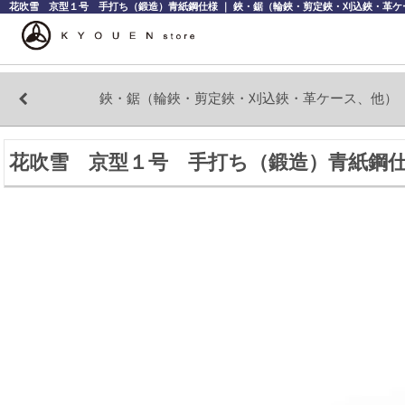
花吹雪 京型１号 手打ち（鍛造）青紙鋼仕様 ｜ 鋏・鋸（輪鋏・剪定鋏・刈込鋏・革ケー
鋏・鋸（輪鋏・剪定鋏・刈込鋏・革ケース、他）
花吹雪 京型１号 手打ち（鍛造）青紙鋼