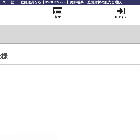
ス、他） ｜庭師道具なら【KYOUENstoe】庭師道具・造園資材の販売と通販
探す
ログイン
仕様