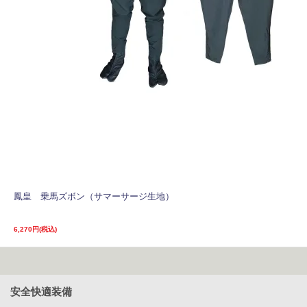
鳳皇 乗馬ズボン（サマーサージ生地）
6,270円(税込)
安全快適装備