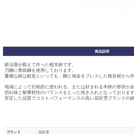
商品説明
鍛冶屋が鍛えて作った植木鋏です。
刃鋼に青紙鋼を使用しております。
廉価な鋏は鍛造といっても、鋼と地金をプレスした複合材から
地域によって伝統的に使われる、または好まれる木鋏の形状が
切れ味と耐摩耗性のバランスをとった焼き入れとなっておりま
安定した品質でコストパフォーマンスの高い花吹雪ブランドの
ブランド
花吹雪