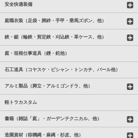
安全快適装備
庭職衣装（足袋・脚絆・手甲・乗馬ズボン、他）
鋏・鋸（輪鋏・剪定鋏・刈込鋏・革ケース、他）
庭・垣根仕事道具（鏝・鉈他）
石工道具（コヤスケ・ビシャン・トンカチ、バール他）
アルミ製品（脚立・アルミゴンドラ、他）
軽トラカスタム
書籍（雑誌「庭」・ガーデンテクニカル、他）
造園資材（棕櫚縄・麻縄・杉皮、他）