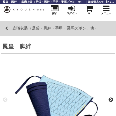
鳳皇 脚絆 ｜ 庭職衣装（足袋・脚絆・手甲・乗馬ズボン、他） ｜庭師道具なら【KYOUENstoe】庭師道具・造園資材の販売と通販
探す
ログイン
0
メニュー
庭職衣装（足袋・脚絆・手甲・乗馬ズボン、他）
鳳皇 脚絆