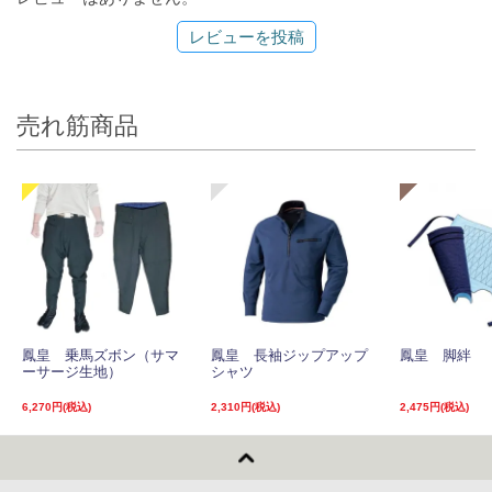
レビューを投稿
売れ筋商品
鳳皇 乗馬ズボン（サマ
鳳皇 長袖ジップアップ
鳳皇 脚絆
ーサージ生地）
シャツ
6,270円(税込)
2,310円(税込)
2,475円(税込)