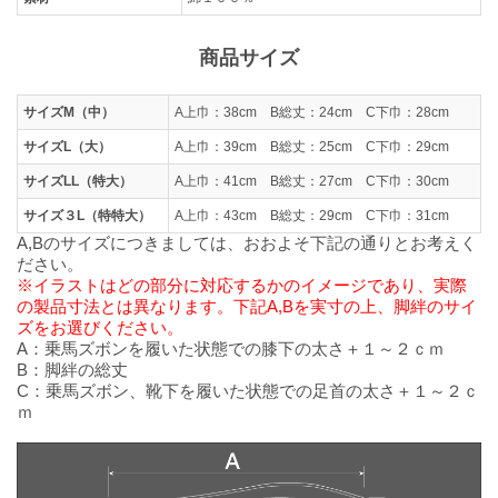
商品サイズ
サイズM（中）
A上巾：38cm B総丈：24cm C下巾：28cm
サイズL（大）
A上巾：39cm B総丈：25cm C下巾：29cm
サイズLL（特大）
A上巾：41cm B総丈：27cm C下巾：30cm
サイズ３L（特特大）
A上巾：43cm B総丈：29cm C下巾：31cm
A,Bのサイズにつきましては、おおよそ下記の通りとお考えく
ださい。
※イラストはどの部分に対応するかのイメージであり、実際
の製品寸法とは異なります。下記A,Bを実寸の上、脚絆のサイ
ズをお選びください。
A：乗馬ズボンを履いた状態での膝下の太さ＋１～２ｃｍ
B：脚絆の総丈
C：乗馬ズボン、靴下を履いた状態での足首の太さ＋１～２ｃ
ｍ