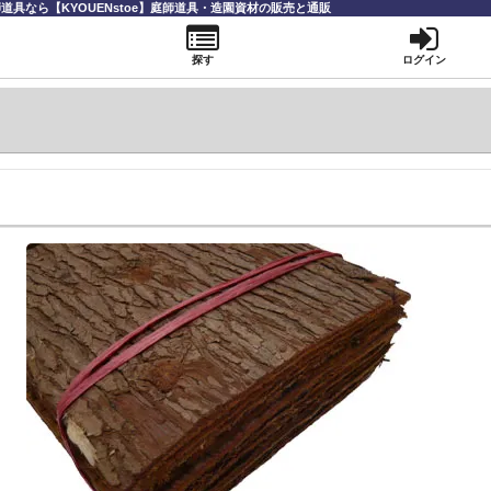
道具なら【KYOUENstoe】庭師道具・造園資材の販売と通販
探す
ログイン