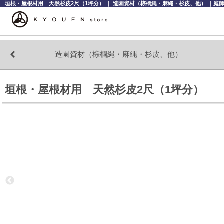
垣根・屋根材用 天然杉皮2尺（1坪分） ｜ 造園資材（棕櫚縄・麻縄・杉皮、他） ｜庭師
造園資材（棕櫚縄・麻縄・杉皮、他）
垣根・屋根材用 天然杉皮2尺（1坪分）