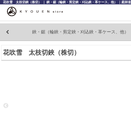
花吹雪 太枝切鋏（株切） ｜ 鋏・鋸（輪鋏・剪定鋏・刈込鋏・革ケース、他） ｜庭師道具
鋏・鋸（輪鋏・剪定鋏・刈込鋏・革ケース、他）
花吹雪 太枝切鋏（株切）