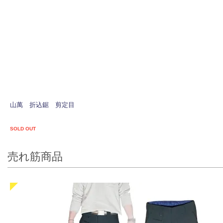
山萬 折込鋸 剪定目
SOLD OUT
売れ筋商品