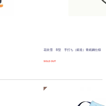
花吹雪 B型 手打ち（鍛造）青紙鋼仕様
SOLD OUT