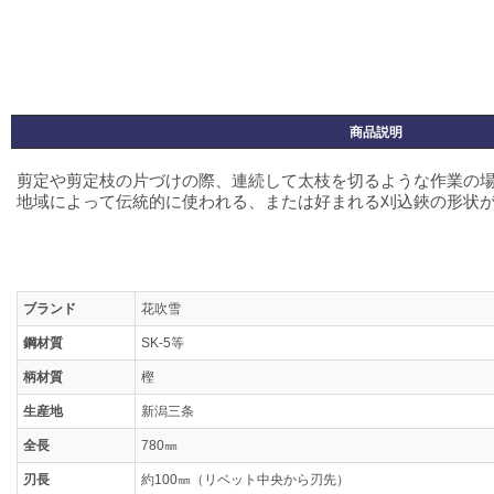
商品説明
剪定や剪定枝の片づけの際、連続して太枝を切るような作業の
地域によって伝統的に使われる、または好まれる刈込鋏の形状
ブランド
花吹雪
鋼材質
SK-5等
柄材質
樫
生産地
新潟三条
全長
780㎜
刃長
約100㎜（リベット中央から刃先）