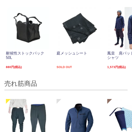
MKT
2021/01/14 19:29:00
40代
男性
以前から興味があった商品で正直購入前は価格が少し高いとは思いましたがいつもいい商品
を取り扱われてる KYOUEN storeさんですのでそこは信頼して今回試しに2枚購入しまし
た。マツの剪定作業で使用しましたが思ったよりしっかりした作りで、重くもなく軽すぎず
少々の風では飛ばされないぐらいの重さでサイズも一人で敷くには敷きやすい良いサイズで
すし取っ手がついていますので運搬も楽ですし網目の大きさも松葉が引っかからないので今
まで使ってた、シート（メッシュシートやブルーシート）に比べるとストレスなく使えるい
い商品だと思います。今後も追加購入を検討しています。
庭メッシュシート
耐候性ストックパック
庭メッシュシート
鳳皇 肩パッ
50L
シャツ
2020/11/18 09:31:09
コトブキ
40代
男性
880円(税込)
SOLD OUT
1,573円(税込)
使いやすいです。
今後、もっと大きい寸法の物を作って下さい。
売れ筋商品