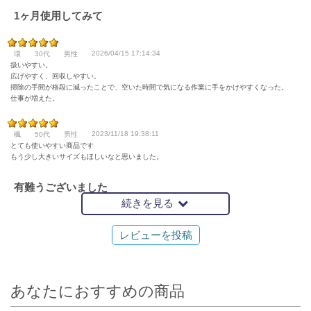
1ヶ月使用してみて
2026/04/15 17:14:34
環
30代
男性
扱いやすい。
広げやすく、回収しやすい。
掃除の手間が格段に減ったことで、空いた時間で気になる作業に手をかけやすくなった。
仕事が増えた。
2023/11/18 19:38:11
楓
50代
男性
とても使いやすい商品です
もう少し大きいサイズもほしいなと思いました。
有難うございました
続きを見る
2022/09/01 21:23:23
タカ
40代
男性
レビューを投稿
思ってたより頑丈そうで長持ちしそうです。 早速使わせてもらっています。 やはり持ち
手があると使いやすいです。 買ってよかった
庭メッシュシート
あなたにおすすめの商品