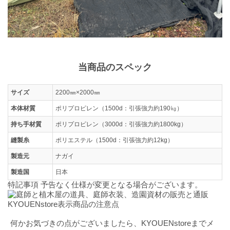
当商品のスペック
サイズ
2200㎜×2000㎜
本体材質
ポリプロピレン（1500d：引張強力約190㎏）
持ち手材質
ポリプロピレン（3000d：引張強力約1800kg）
縫製糸
ポリエステル（1500d：引張強力約12kg）
製造元
ナガイ
製造国
日本
特記事項 予告なく仕様が変更となる場合がございます。
何かお気づきの点がございましたら、KYOUENstoreまでメ