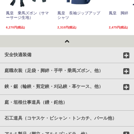
鳳皇 乗馬ズボン（サマ
鳳皇 長袖ジップアップ
鳳皇 脚絆
ーサージ生地）
シャツ
6,270円(税込)
2,310円(税込)
2,475円(税込)
安全快適装備
庭職衣装（足袋・脚絆・手甲・乗馬ズボン、他）
鋏・鋸（輪鋏・剪定鋏・刈込鋏・革ケース、他）
庭・垣根仕事道具（鏝・鉈他）
石工道具（コヤスケ・ビシャン・トンカチ、バール他）
アルミ製品（脚立・アルミゴンドラ、他）