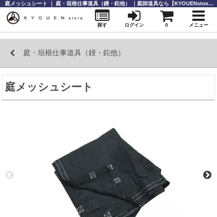
庭メッシュシート ｜ 庭・垣根仕事道具（鏝・鉈他） ｜庭師道具なら【KYOUENstoe】庭師道具・造園資材の販売と通販
探す
ログイン
0
メニュー
庭・垣根仕事道具（鏝・鉈他）
庭メッシュシート