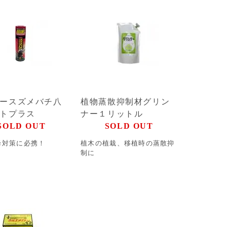
ースズメバチ八
植物蒸散抑制材グリン
トプラス
ナー１リットル
SOLD OUT
SOLD OUT
蜂対策に必携！
植木の植栽、移植時の蒸散抑
制に