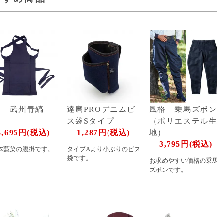
寿 武州青縞
達磨PROデニムビ
風格 乗馬ズボ
掛
ス袋Sタイプ
（ポリエステル
3,695円(税込)
1,287円(税込)
地）
3,795円(税込)
本藍染の腹掛です。
タイプAより小ぶりのビス
袋です。
お求めやすい価格の乗
ズボンです。