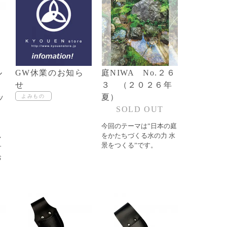
ル
GW休業のお知ら
庭NIWA No.２６
ム
せ
３ （２０２６年
ッ
夏）
SOLD OUT
今回のテーマは”日本の庭
をかたちづくる水の力 水
ァ
景をつくる”です。
す
お