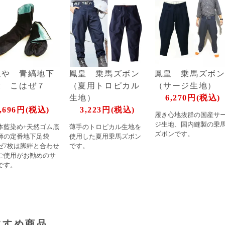
ねや 青縞地下
鳳皇 乗馬ズボン
鳳皇 乗馬ズボ
袋 こはぜ７
（夏用トロピカル
（サージ生地）
枚
生地）
6,270円(税込)
,696円(税込)
3,223円(税込)
履き心地抜群の国産サ
ジ生地、国内縫製の乗
本藍染め+天然ゴム底
薄手のトロピカル生地を
ズボンです。
師の定番地下足袋
使用した夏用乗馬ズボン
ゼ7枚は脚絆と合わせ
です。
ご使用がお勧めのサ
です。
すすめ商品