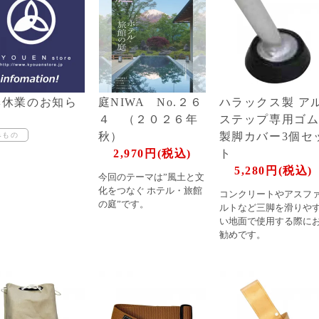
季休業のお知ら
庭NIWA No.２６
ハラックス製 ア
４ （２０２６年
ステップ専用ゴ
秋）
製脚カバー3個セ
2,970円(税込)
ト
5,280円(税込)
今回のテーマは”風土と文
化をつなぐ ホテル・旅館
コンクリートやアスフ
の庭”です。
ルトなど三脚を滑りや
い地面で使用する際に
勧めです。