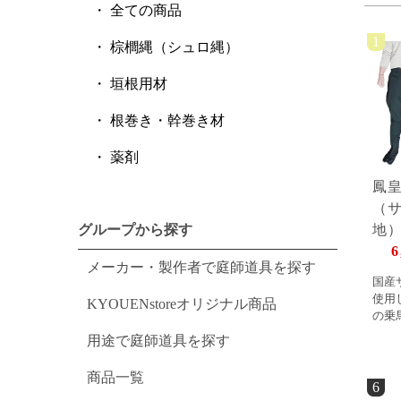
全ての商品
1
棕櫚縄（シュロ縄）
垣根用材
根巻き・幹巻き材
薬剤
鳳
（
グループから探す
地
6
メーカー・製作者で庭師道具を探す
国産
使用
KYOUENstoreオリジナル商品
の乗
用途で庭師道具を探す
商品一覧
6