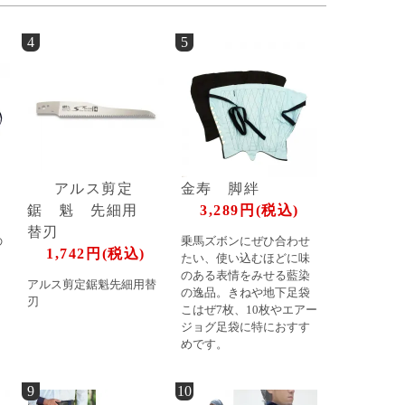
4
5
アルス剪定
金寿 脚絆
鋸 魁 先細用
3,289円(税込)
替刃
の
乗馬ズボンにぜひ合わせ
1,742円(税込)
たい、使い込むほどに味
のある表情をみせる藍染
アルス剪定鋸魁先細用替
の逸品。きねや地下足袋
刃
こはぜ7枚、10枚やエアー
ジョグ足袋に特におすす
めです。
9
10