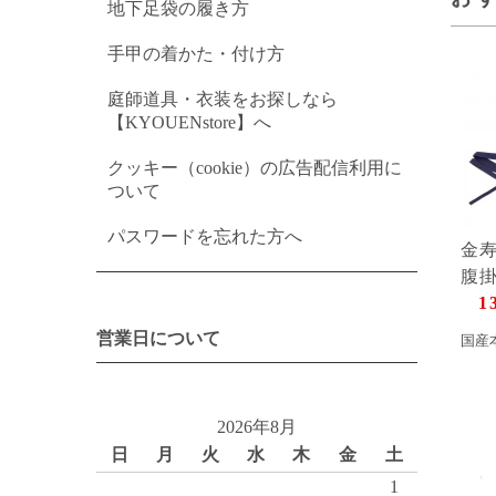
地下足袋の履き方
手甲の着かた・付け方
庭師道具・衣装をお探しなら
【KYOUENstore】へ
クッキー（cookie）の広告配信利用に
ついて
パスワードを忘れた方へ
金
腹
1
営業日について
国産
2026年8月
日
月
火
水
木
金
土
1