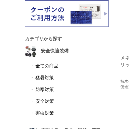
カテゴリから探す
安全快適装備
メ
リ
全ての商品
猛暑対策
植木
促進
防寒対策
安全対策
害虫対策