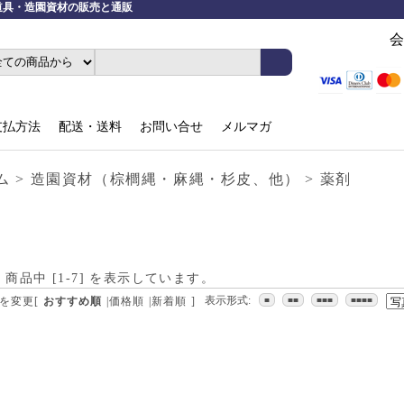
庭師道具・造園資材の販売と通販
会
支払方法
配送・送料
お問い合せ
メルマガ
ム
>
造園資材（棕櫚縄・麻縄・杉皮、他）
>
薬剤
] 商品中 [
1
-
7
] を表示しています。
表示形式:
を変更
[
おすすめ順
|
価格順
|
新着順
]
■
■■
■■■
■■■■