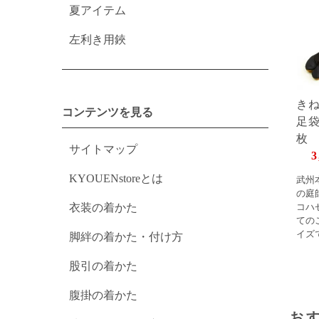
夏アイテム
左利き用鋏
き
コンテンツを見る
足
サイトマップ
3
KYOUENstoreとは
武州
の庭
衣装の着かた
コハ
ての
イズ
脚絆の着かた・付け方
股引の着かた
腹掛の着かた
お