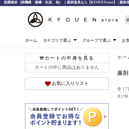
造園資材（棕櫚縄・麻縄・杉皮、他） ｜庭師道具なら【KYOUENstore】 | 
ホーム
カテゴリで選ぶ
グループで選ぶ
お
ホー
カートの中身を見る
カートの中に商品はありません
薬剤
お気に入りリスト
全 [
7
並び順