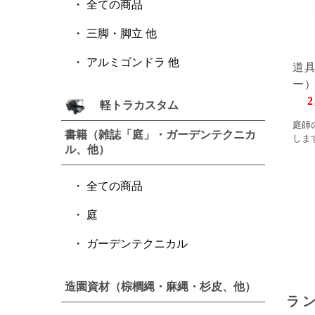
全ての商品
三脚・脚立 他
アルミゴンドラ 他
道
ー
2
軽トラカスタム
庭師
書籍（雑誌「庭」・ガーデンテクニカ
しま
ル、他）
全ての商品
庭
ガーデンテクニカル
造園資材（棕櫚縄・麻縄・杉皮、他）
ラ