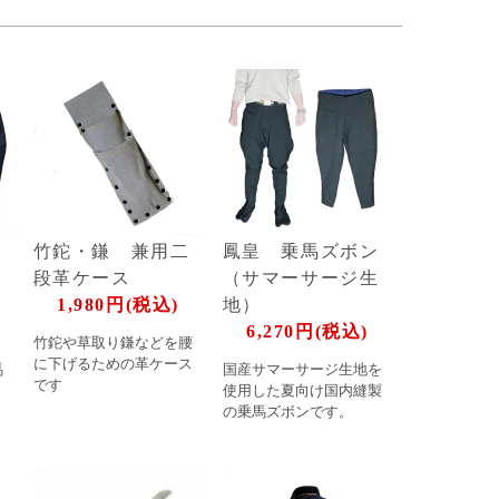
ン
竹鉈・鎌 兼用二
鳳皇 乗馬ズボン
生
段革ケース
（サマーサージ生
1,980円(税込)
地）
6,270円(税込)
竹鉈や草取り鎌などを腰
に下げるための革ケース
馬
国産サマーサージ生地を
です
使用した夏向け国内縫製
の乗馬ズボンです。