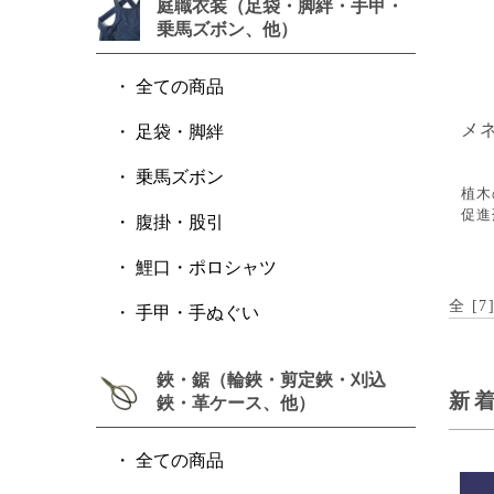
庭職衣装（足袋・脚絆・手甲・
乗馬ズボン、他）
全ての商品
メ
足袋・脚絆
乗馬ズボン
植木
促進
腹掛・股引
鯉口・ポロシャツ
全 [
7
手甲・手ぬぐい
鋏・鋸（輪鋏・剪定鋏・刈込
新
鋏・革ケース、他）
全ての商品