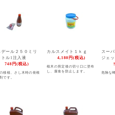
ネデール２５０ミリ
カルスメイト１ｋｇ
スーパ
ットル1注入液
4,180円(税込)
ジェッ
748円(税込)
植木の剪定後の切り口に塗布
し、腐食を防止します。
の移植、さし木時の発根
危険な
剤です。