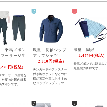
2
3
皇 乗馬ズボン
鳳皇 長袖ジップ
鳳皇 脚絆
サマーサージ生
アップシャツ
2,475円(税込)
）
2,310円(税込)
乗馬ズボンでお馴染み
,270円(税込)
鳳皇製の脚絆です。
チンガードやファスナー
付き胸ポケットなどの仕
サマーサージ生地を
様が剪定作業におすすめ
した夏向け国内縫製
なジップアップシャツ
馬ズボンです。
7
8