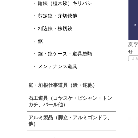
輪鋏（植木鋏）キリバシ
剪定鋏・芽切鋏他
刈込鋏・株切鋏
鋸
夏
せ
鋸・鋏ケース・道具袋類
メンテナンス道具
庭・垣根仕事道具（鏝・鉈他）
石工道具（コヤスケ・ビシャン・トン
カチ、バール他）
アルミ製品（脚立・アルミゴンドラ、
他）