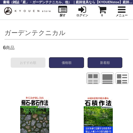
書籍（雑誌「庭」・ガーデンテクニカル、他） ｜庭師道具なら【KYOUENstoe】庭師道具・造園資材の販売と通販
探す
ログイン
0
メニュー
ガーデンテクニカル
6
商品
おすすめ順
価格順
新着順