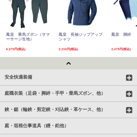
鳳皇 乗馬ズボン（サマ
鳳皇 長袖ジップアップ
鳳皇 脚絆
ーサージ生地）
シャツ
6,270円(税込)
2,310円(税込)
2,475円(税込)
安全快適装備
庭職衣装（足袋・脚絆・手甲・乗馬ズボン、他）
鋏・鋸（輪鋏・剪定鋏・刈込鋏・革ケース、他）
庭・垣根仕事道具（鏝・鉈他）