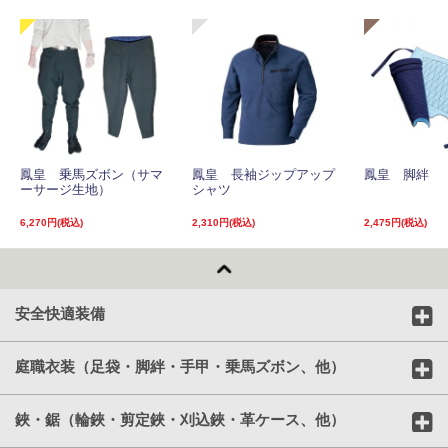
鳳皇 乗馬ズボン（サマ
鳳皇 長袖ジップアップ
鳳皇 脚絆
ーサージ生地）
シャツ
6,270円(税込)
2,310円(税込)
2,475円(税込)
安全快適装備
庭職衣装（足袋・脚絆・手甲・乗馬ズボン、他）
鋏・鋸（輪鋏・剪定鋏・刈込鋏・革ケース、他）