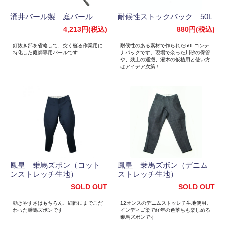
涌井バール製 庭バール
耐候性ストックパック 50L
4,213円(税込)
880円(税込)
釘抜き部を省略して、突く梃る作業用に
耐候性のある素材で作られた50Lコンテ
特化した庭師専用バールです
ナパックです。現場で余った川砂の保管
や、残土の運搬、灌木の仮植用と使い方
はアイデア次第！
鳳皇 乗馬ズボン（コット
鳳皇 乗馬ズボン（デニム
ンストレッチ生地）
ストレッチ生地）
SOLD OUT
SOLD OUT
動きやすさはもちろん、細部にまでこだ
12オンスのデニムストッレチ生地使用。
わった乗馬ズボンです
インディゴ染で経年の色落ちも楽しめる
乗馬ズボンです