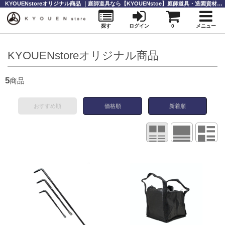
KYOUENstoreオリジナル商品 ｜庭師道具なら【KYOUENstoe】庭師道具・造園資材の販売と通販
探す
ログイン
0
メニュー
KYOUENstoreオリジナル商品
5
商品
おすすめ順
価格順
新着順