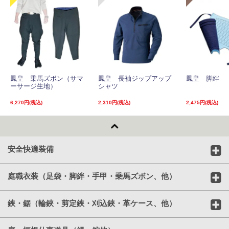
鳳皇 乗馬ズボン（サマ
鳳皇 長袖ジップアップ
鳳皇 脚絆
ーサージ生地）
シャツ
6,270円(税込)
2,310円(税込)
2,475円(税込)
安全快適装備
庭職衣装（足袋・脚絆・手甲・乗馬ズボン、他）
鋏・鋸（輪鋏・剪定鋏・刈込鋏・革ケース、他）