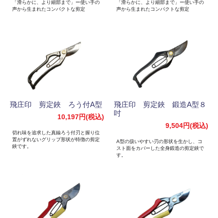
「滑らかに、より細部まで」ー使い手の
「滑らかに、より細部まで」ー使い手の
声から生まれたコンパクトな剪定
声から生まれたコンパクトな剪定
飛庄印 剪定鋏 ろう付A型
飛庄印 剪定鋏 鍛造A型８
吋
10,197円(税込)
9,504円(税込)
切れ味を追求した真鍮ろう付刃と握り位
置がずれないグリップ形状が特徴の剪定
A型の扱いやすい刃の形状を生かし、コ
鋏です。
スト面をカバーした全身鍛造の剪定鋏で
す。