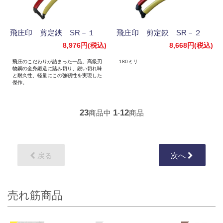
飛庄印 剪定鋏 SR－１
飛庄印 剪定鋏 SR－２
8,976円(税込)
8,668円(税込)
飛庄のこだわりが詰まった一品。高級刃
180ミリ
物鋼の全身鍛造に踏み切り、鋭い切れ味
と耐久性、軽量にこの強靭性を実現した
傑作。
23
1
12
商品中
-
商品
戻る
次へ
売れ筋商品