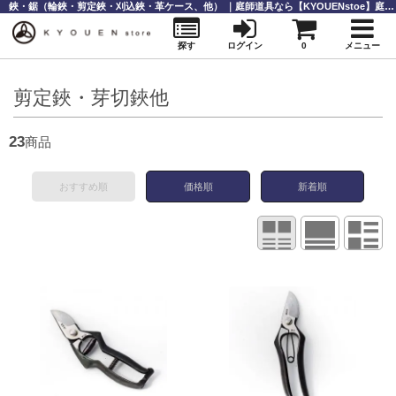
鋏・鋸（輪鋏・剪定鋏・刈込鋏・革ケース、他） ｜庭師道具なら【KYOUENstoe】庭師道具・造園資材の販売と通販
探す
ログイン
0
メニュー
剪定鋏・芽切鋏他
23
商品
おすすめ順
価格順
新着順