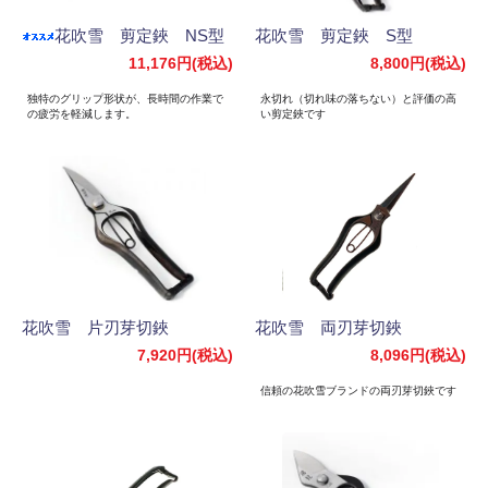
花吹雪 剪定鋏 NS型
花吹雪 剪定鋏 S型
11,176円(税込)
8,800円(税込)
独特のグリップ形状が、長時間の作業で
永切れ（切れ味の落ちない）と評価の高
の疲労を軽減します。
い剪定鋏です
花吹雪 片刃芽切鋏
花吹雪 両刃芽切鋏
7,920円(税込)
8,096円(税込)
信頼の花吹雪ブランドの両刃芽切鋏です