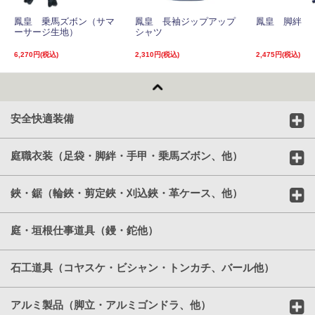
鳳皇 乗馬ズボン（サマ
鳳皇 長袖ジップアップ
鳳皇 脚絆
ーサージ生地）
シャツ
6,270円(税込)
2,310円(税込)
2,475円(税込)
安全快適装備
庭職衣装（足袋・脚絆・手甲・乗馬ズボン、他）
鋏・鋸（輪鋏・剪定鋏・刈込鋏・革ケース、他）
庭・垣根仕事道具（鏝・鉈他）
石工道具（コヤスケ・ビシャン・トンカチ、バール他）
アルミ製品（脚立・アルミゴンドラ、他）