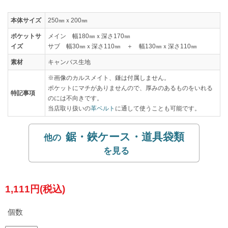
本体サイズ
250㎜ｘ200㎜
ポケットサ
メイン 幅180㎜ｘ深さ170㎜
イズ
サブ 幅30㎜ｘ深さ110㎜ ＋ 幅130㎜ｘ深さ110㎜
素材
キャンバス生地
※画像のカルスメイト、鎌は付属しません。
ポケットにマチがありませんので、厚みのあるものをいれる
特記事項
のには不向きです。
当店取り扱いの
革ベルト
に通して使うことも可能です。
鋸・鋏ケース・道具袋類
1,111円(税込)
個数