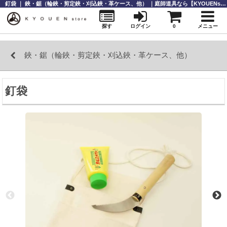
釘袋 ｜ 鋏・鋸（輪鋏・剪定鋏・刈込鋏・革ケース、他） ｜庭師道具なら【KYOUENstoe】庭師道具・造園資材の販売と通販
探す
ログイン
0
メニュー
鋏・鋸（輪鋏・剪定鋏・刈込鋏・革ケース、他）
釘袋