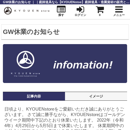
GW休業のお知らせ ｜ ｜庭師道具なら【KYOUENstoe】庭師道具・造園資材の販売と通販
探す
ログイン
0
メニュー
GW休業のお知らせ
記事内容
イメージ
日頃より、KYOUENstoreをご愛顧いただき誠にありがとうご
ざいます。
さて誠に勝手ながら、KYOUENstoreはゴールデン
ウイーク期間中下記のとおり休業いたします。
2022年（令和
4年）4月29日から5月5日まで休業いたします。
休業期間中の