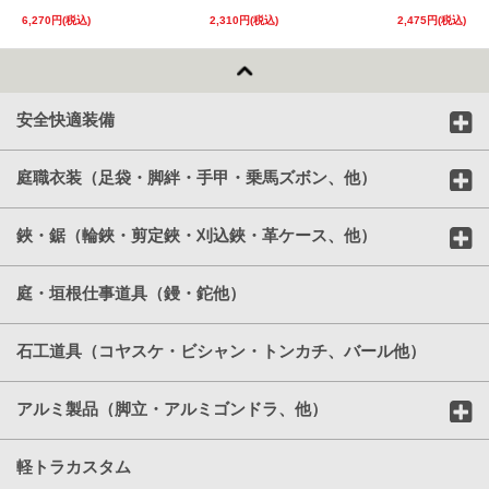
6,270円(税込)
2,310円(税込)
2,475円(税込)
安全快適装備
庭職衣装（足袋・脚絆・手甲・乗馬ズボン、他）
鋏・鋸（輪鋏・剪定鋏・刈込鋏・革ケース、他）
庭・垣根仕事道具（鏝・鉈他）
石工道具（コヤスケ・ビシャン・トンカチ、バール他）
アルミ製品（脚立・アルミゴンドラ、他）
軽トラカスタム