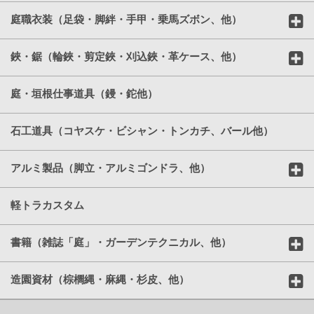
庭職衣装（足袋・脚絆・手甲・乗馬ズボン、他）
鋏・鋸（輪鋏・剪定鋏・刈込鋏・革ケース、他）
庭・垣根仕事道具（鏝・鉈他）
石工道具（コヤスケ・ビシャン・トンカチ、バール他）
アルミ製品（脚立・アルミゴンドラ、他）
軽トラカスタム
書籍（雑誌「庭」・ガーデンテクニカル、他）
造園資材（棕櫚縄・麻縄・杉皮、他）