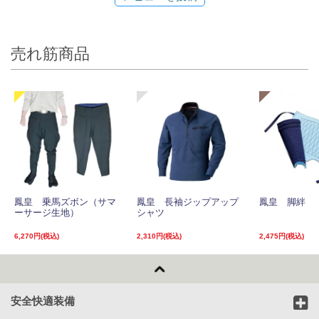
売れ筋商品
鳳皇 乗馬ズボン（サマ
鳳皇 長袖ジップアップ
鳳皇 脚絆
ーサージ生地）
シャツ
6,270円(税込)
2,310円(税込)
2,475円(税込)
安全快適装備