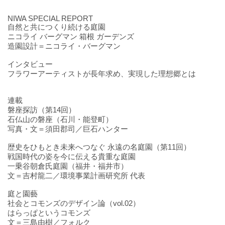
NIWA SPECIAL REPORT
自然と共につくり続ける庭園
ニコライ バーグマン 箱根 ガーデンズ
造園設計＝ニコライ・バーグマン
インタビュー
フラワーアーティストが長年求め、実現した理想郷とは
連載
磐座探訪（第14回）
石仏山の磐座（石川・能登町）
写真・文＝須田郡司／巨石ハンター
歴史をひもとき未来へつなぐ 永遠の名庭園（第11回）
戦国時代の姿を今に伝える貴重な庭園
一乗谷朝倉氏庭園（福井・福井市）
文＝吉村龍二／環境事業計画研究所 代表
庭と園藝
社会とコモンズのデザイン論（vol.02）
はらっぱというコモンズ
文＝三島由樹／フォルク