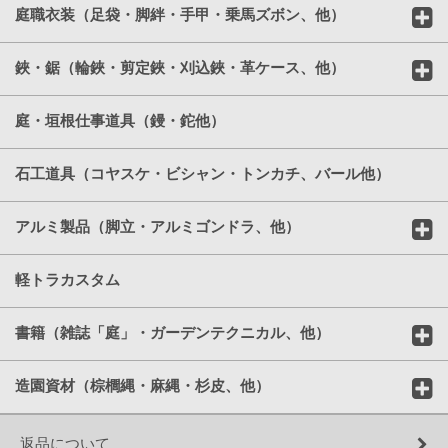
庭職衣装（足袋・脚絆・手甲・乗馬ズボン、他）
鋏・鋸（輪鋏・剪定鋏・刈込鋏・革ケース、他）
庭・垣根仕事道具（鏝・鉈他）
石工道具（コヤスケ・ビシャン・トンカチ、バール他）
アルミ製品（脚立・アルミゴンドラ、他）
軽トラカスタム
書籍（雑誌「庭」・ガーデンテクニカル、他）
造園資材（棕櫚縄・麻縄・杉皮、他）
返品について