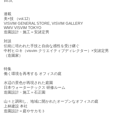
目次
連載
美×技 （vol.12）
VISVIM GENERAL STORE, VISVIM GALLERY
WMV VISVIM TOKYO
造園設計・施工＝安諸定男
対談
伝統に培われた手技と自由な感性を受け継ぐ
中村ヒロキ（visvim クリエイティブディレクター）×安諸定男
（造園家）
特集
働く環境を再考する オフィスの庭
水辺の景色が再現された庭園
日本ウォーターテックス 研修ルーム
造園設計・施工＝石正園
山々と調和し、地域に開かれたオープンなオフィスの庭
上林建設 本社
造園設計＝庭やサカモト