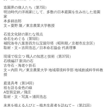
造園界の偉人たち（第7回）
明治時代の洋画家にして、多数の日本庭園を生み出した造園
家
本多錦吉郎
文＝粟野 隆／東京農業大学教授
石造文化財の新たな視点
命石をめぐる（第5回）
補陀洛寺八葉形四方仏宝篋印塔（昭和期／京都市左京区）
取材・文＝吉田浩志／日本命石協会 代表理事
現場で役立つ 職人の知恵と技術（第37回）
石積編27 新潟の石
古寺石・海老ケ折石
文＝内田 均／東京農業大学 地域環境科学部 地域創成科学科教
授
庭道具考（第14回）
祖を語る金色の線
A型剪定鋏／飛庄
取材・文・写真＝浦田浩志
未来を植える人びと～植木生産者を訪ねて～（第21回）