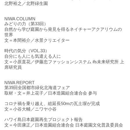
北野裕之／北野緑生園
NIWA COLUMN
みどりの力（第33回）
自然から学び庭園から発見を得るネイチャーアクアリウムの
世界
文＝本間裕介／水景クリエイター
時代の気分（VOL.33）
自分にも人にも気遣える人に
文＝小原直花／伊藤忠ファッションシステム ifs未来研究所 上
席研究員
NIWA REPORT
第39回全国都市緑化北海道フェア
取材・文＝井上花子／日本造園組合連合会 参与
コロナ禍を乗り越え、総延長50mの瓦土塀が完成
文＝小谷大輔／ニワヤ小谷
ハワイ島日本庭園再生プロジェクト報告
文＝今田康正／日本造園組合連合会 日本庭園文化普及委員会