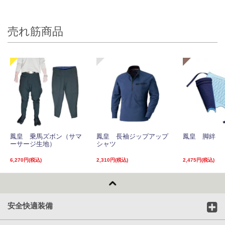
売れ筋商品
鳳皇 乗馬ズボン（サマ
鳳皇 長袖ジップアップ
鳳皇 脚絆
ーサージ生地）
シャツ
6,270円(税込)
2,310円(税込)
2,475円(税込)
安全快適装備