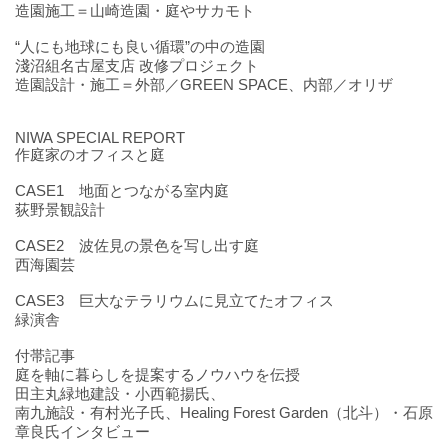
造園施工＝山崎造園・庭やサカモト
“人にも地球にも良い循環”の中の造園
淺沼組名古屋支店 改修プロジェクト
造園設計・施工＝外部／GREEN SPACE、内部／オリザ
NIWA SPECIAL REPORT
作庭家のオフィスと庭
CASE1 地面とつながる室内庭
荻野景観設計
CASE2 波佐見の景色を写し出す庭
西海園芸
CASE3 巨大なテラリウムに見立てたオフィス
緑演舎
付帯記事
庭を軸に暮らしを提案するノウハウを伝授
田主丸緑地建設・小西範揚氏、
南九施設・有村光子氏、Healing Forest Garden（北斗）・石原
章良氏インタビュー