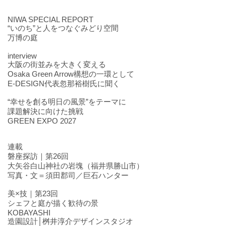
NIWA SPECIAL REPORT
“いのち”と人をつなぐみどり空間
万博の庭
interview
大阪の街並みを大きく変える
Osaka Green Arrow構想の一環として
E-DESIGN代表忽那裕樹氏に聞く
“幸せを創る明日の風景”をテーマに
課題解決に向けた挑戦
GREEN EXPO 2027
連載
磐座探訪｜第26回
大矢谷白山神社の岩塊（福井県勝山市）
写真・文＝須田郡司／巨石ハンター
美×技｜第23回
シェフと庭が描く歓待の景
KOBAYASHI
造園設計│桝井淳介デザインスタジオ