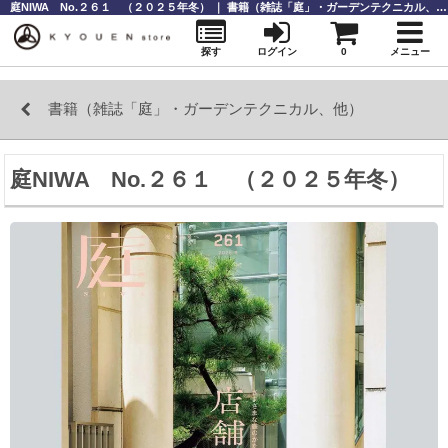
庭NIWA No.２６１ （２０２５年冬） ｜ 書籍（雑誌「庭」・ガーデンテクニカル、他） ｜庭師道具なら【KYOUENstoe】庭師道具・造園資材の販売と通販
探す
ログイン
0
メニュー
書籍（雑誌「庭」・ガーデンテクニカル、他）
庭NIWA No.２６１ （２０２５年冬）