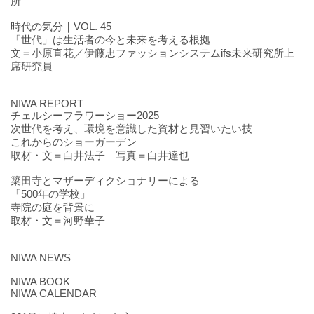
所
時代の気分｜VOL. 45
「世代」は生活者の今と未来を考える根拠
文＝小原直花／伊藤忠ファッションシステムifs未来研究所上
席研究員
NIWA REPORT
チェルシーフラワーショー2025
次世代を考え、環境を意識した資材と見習いたい技
これからのショーガーデン
取材・文＝白井法子 写真＝白井達也
簗田寺とマザーディクショナリーによる
「500年の学校」
寺院の庭を背景に
取材・文＝河野華子
NIWA NEWS
NIWA BOOK
NIWA CALENDAR