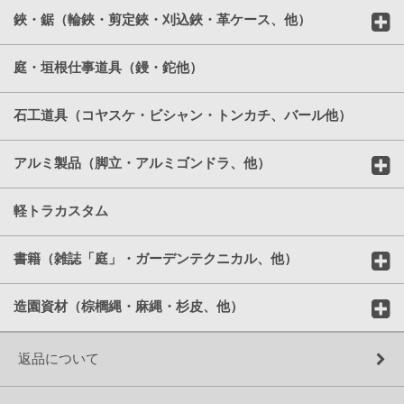
鋏・鋸（輪鋏・剪定鋏・刈込鋏・革ケース、他）
庭・垣根仕事道具（鏝・鉈他）
石工道具（コヤスケ・ビシャン・トンカチ、バール他）
アルミ製品（脚立・アルミゴンドラ、他）
軽トラカスタム
書籍（雑誌「庭」・ガーデンテクニカル、他）
造園資材（棕櫚縄・麻縄・杉皮、他）
返品について