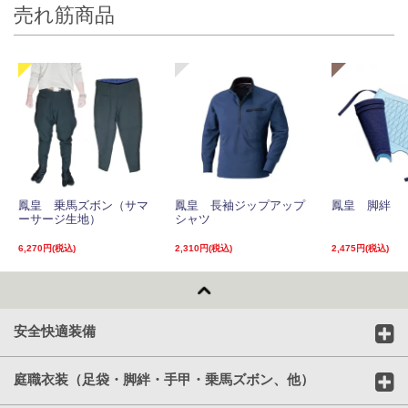
売れ筋商品
鳳皇 乗馬ズボン（サマ
鳳皇 長袖ジップアップ
鳳皇 脚絆
ーサージ生地）
シャツ
6,270円(税込)
2,310円(税込)
2,475円(税込)
安全快適装備
庭職衣装（足袋・脚絆・手甲・乗馬ズボン、他）