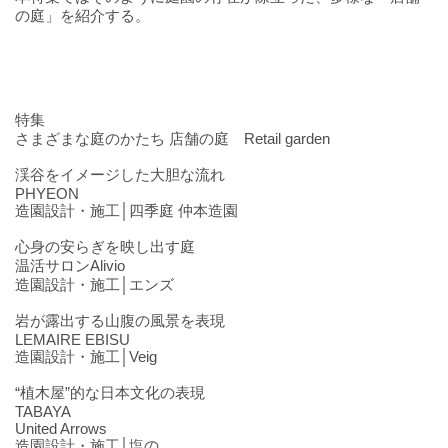
の庭」を紹介する。
特集
さまざまな庭のかたち 店舗の庭 Retail garden
渓谷をイメージした大胆な流れ
PHYEON
造園設計・施工│四季庭 仲本造園
心身の安らぎを映し出す庭
温活サロンAlivio
造園設計・施工│エンズ
岩が露出する山腹の風景を表現
LEMAIRE EBISU
造園設計・施工│Veig
“植木屋”的な日本文化の表現
TABAYA
United Arrows
造園設計・施工│塩の