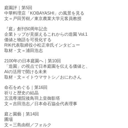
庭園評｜第5回
中華料理店「KOBAYASHI」の風景を見る
文＝戸田芳樹／東京農業大学元客員教授
『庭』創刊50周年記念
企業トップが見据えるこれからの造園 Vol.1
価値と物語を可視化する
RIK代表取締役小松正幸氏インタビュー
取材・文＝浦田浩志
2100年の日本庭園へ｜第10回
「造園」の視点で日本庭園を伝える価値と、
AIの活用で開ける未来
取材・文＝イトウマサトシ／おにわさん
命石をめぐる｜第16回
祈りと歴史の結晶
五流尊瀧院後鳥羽上皇御影塔
文＝吉田浩志／日本命石協会代表理事
庭と園藝｜第14回
圃場
文＝三島由樹／フォルク