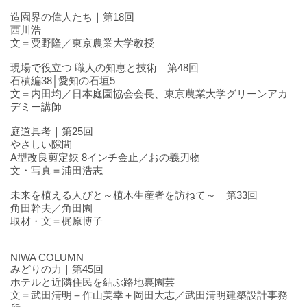
造園界の偉人たち｜第18回
西川浩
文＝粟野隆／東京農業大学教授
現場で役立つ 職人の知恵と技術｜第48回
石積編38│愛知の石垣5
文＝内田均／日本庭園協会会長、東京農業大学グリーンアカ
デミー講師
庭道具考｜第25回
やさしい隙間
A型改良剪定鋏 8インチ金止／おの義刃物
文・写真＝浦田浩志
未来を植える人びと～植木生産者を訪ねて～｜第33回
角田幹夫／角田園
取材・文＝梶原博子
NIWA COLUMN
みどりの力｜第45回
ホテルと近隣住民を結ぶ路地裏園芸
文＝武田清明＋作山美幸＋岡田大志／武田清明建築設計事務