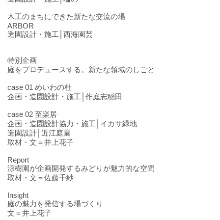
木工のまちにできた新たな交流の場
ARBOR
造園設計・施工│西海園芸
特別企画
庭をプロデュースする。新たな領域のしごと
case 01 めいわの杜
企画・造園設計・施工│作庭志稲田
case 02 至楽居
企画・造園設計協力・施工│イカサ緑地
造園設計│近江庭園
取材・文＝井上花子
Report
涼樹園が企画開発するみどりが魅力的な空間
取材・文＝佐藤千紗
Insight
庭の魅力を発信する場づくり
文＝井上花子