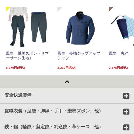
鳳皇 乗馬ズボン（サマ
鳳皇 長袖ジップアップ
鳳皇 脚絆
ーサージ生地）
シャツ
6,270円(税込)
2,310円(税込)
2,475円(税込)
安全快適装備
庭職衣装（足袋・脚絆・手甲・乗馬ズボン、他）
鋏・鋸（輪鋏・剪定鋏・刈込鋏・革ケース、他）