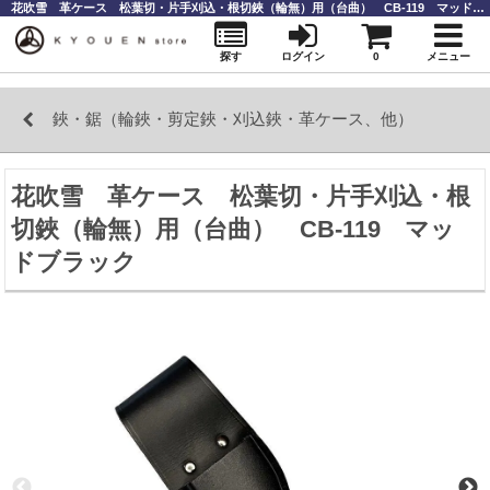
花吹雪 革ケース 松葉切・片手刈込・根切鋏（輪無）用（台曲） CB-119 マッドブラック ｜ 鋏・鋸（輪鋏・剪定鋏・刈込鋏・革ケース、他） ｜庭師道具なら【KYOUENstoe】庭師道具・造園資材の販売と通販
探す
ログイン
0
メニュー
鋏・鋸（輪鋏・剪定鋏・刈込鋏・革ケース、他）
花吹雪 革ケース 松葉切・片手刈込・根
切鋏（輪無）用（台曲） CB-119 マッ
ドブラック