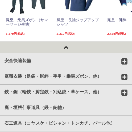
鳳皇 乗馬ズボン（サマ
鳳皇 長袖ジップアップ
鳳皇 脚絆
ーサージ生地）
シャツ
6,270円(税込)
2,310円(税込)
2,475円(税込)
安全快適装備
庭職衣装（足袋・脚絆・手甲・乗馬ズボン、他）
鋏・鋸（輪鋏・剪定鋏・刈込鋏・革ケース、他）
庭・垣根仕事道具（鏝・鉈他）
石工道具（コヤスケ・ビシャン・トンカチ、バール他）