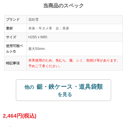
当商品のスペック
ブランド
花吹雪
素材
本体：牛ヌメ革 台：革床
サイズ
H285 x W85
使用可能ベ
最大50mm
ルト巾
本革使用のため、色むら、傷、シミ、色焼け等があります。
特記事項
予めご了承ください。
鋸・鋏ケース・道具袋類
2,464円(税込)