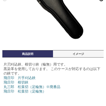
商品説明
イメージ
片刃刈込鋏、根切り鋏（輪無）用です。
黒染革を使用しております。 このケースが対応するのは以下
の鋏です。
飛庄印 片手刈込鋏
飛庄印 根切鋏
丸三郎 松葉切（足輪無）※廃番品
飛庄印 松葉切（足輪無）