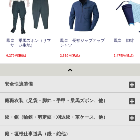
鳳皇 乗馬ズボン（サマ
鳳皇 長袖ジップアップ
鳳皇 脚絆
ーサージ生地）
シャツ
6,270円(税込)
2,310円(税込)
2,475円(税込)
安全快適装備
庭職衣装（足袋・脚絆・手甲・乗馬ズボン、他）
鋏・鋸（輪鋏・剪定鋏・刈込鋏・革ケース、他）
庭・垣根仕事道具（鏝・鉈他）