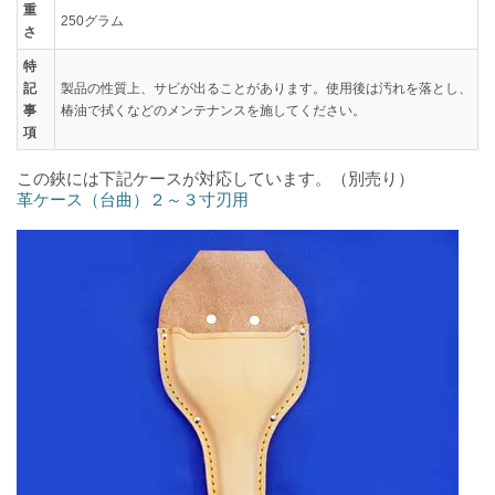
重
250グラム
さ
特
記
製品の性質上、サビが出ることがあります。使用後は汚れを落とし、
事
椿油で拭くなどのメンテナンスを施してください。
項
この鋏には下記ケースが対応しています。（別売り）
革ケース（台曲）２～３寸刃用