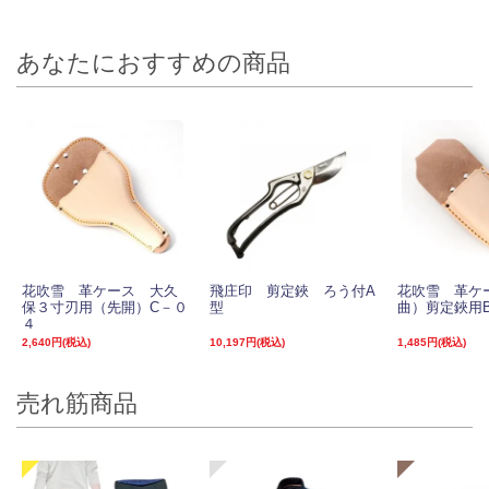
あなたにおすすめの商品
花吹雪 革ケース 大久
飛庄印 剪定鋏 ろう付A
花吹雪 革ケ
保３寸刃用（先開）C－０
型
曲）剪定鋏用B
４
2,640円(税込)
10,197円(税込)
1,485円(税込)
売れ筋商品