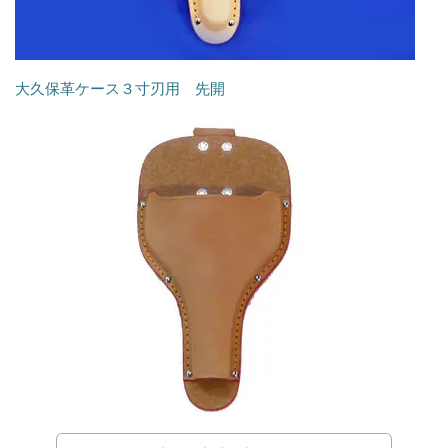
大久保革ケース３寸刃用 先開