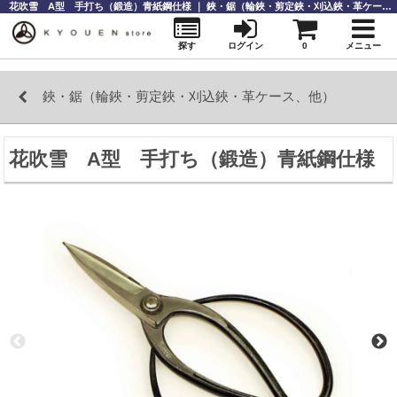
花吹雪 A型 手打ち（鍛造）青紙鋼仕様 ｜ 鋏・鋸（輪鋏・剪定鋏・刈込鋏・革ケース、他） ｜庭師道具なら【KYOUENstoe】庭師道具・造園資材の販売と通販
探す
ログイン
0
メニュー
鋏・鋸（輪鋏・剪定鋏・刈込鋏・革ケース、他）
花吹雪 A型 手打ち（鍛造）青紙鋼仕様