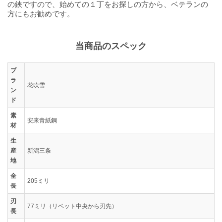
の鋏ですので、始めての１丁をお探しの方から、ベテランの
方にもお勧めです。
当商品のスペック
ブ
ラ
花吹雪
ン
ド
素
安来青紙鋼
材
生
産
新潟三条
地
全
205ミリ
長
刃
77ミリ（リベット中央から刃先）
長