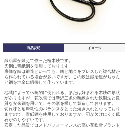
商品説明
イメージ
鍛冶屋が鍛えて作った植木鋏です。
刃鋼に青紙鋼を使用しております。
廉価な鋏は鍛造といっても、鋼と地金をプレスした複合材か
ら作られている場合が多いですが、この鋏は鍛冶屋がちゃん
と鋼を地金に鍛接して作っています。
地域によって伝統的に使われる、または好まれる木鋏の形状
がありますが、花吹雪では新潟三条の熟練された鋏製法と良
質な安来鋼を用いて、その形を模して製造しております。
切れ味と耐摩耗性のバランスをとった焼き入れとなっており
ますので、青紙鋼を使用しておりますが、刃が欠けにくく砥
石がのりやすいです。
安定した品質でコストパフォーマンスの高い花吹雪ブランド