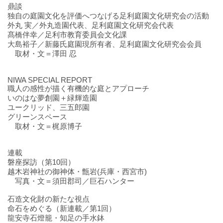
鼎談
独自の庭園文化を評価へつなげる足利庭園文化研究会の活動
外丸 実／外丸造園代表、足利庭園文化研究会代表
髙橋伴幸／足利市教育委員会文化課
大島裕子／新藤氏庭園現所有者、足利庭園文化研究会会員
取材・文＝澤田 忍
NIWA SPECIAL REPORT
職人の感性が描く有機的な庭とアプローチ
いのはな夢創園＋緑輝造園
ユークリッド、三五郎園
グリーンスペース
取材・文＝梶原博子
連載
磐座探訪（第10回）
越木岩神社の御神体・甑岩(兵庫・西宮市)
写真・文＝須田郡司／巨石ハンター
石造文化財の新たな視点
命石をめぐる（新連載／第1回）
龍安寺石燈籠・知足の手水鉢