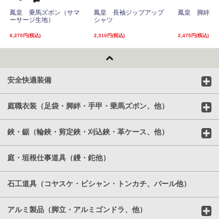
鳳皇 乗馬ズボン（サマ
鳳皇 長袖ジップアップ
鳳皇 脚絆
ーサージ生地）
シャツ
6,270円(税込)
2,310円(税込)
2,475円(税込)
安全快適装備
庭職衣装（足袋・脚絆・手甲・乗馬ズボン、他）
鋏・鋸（輪鋏・剪定鋏・刈込鋏・革ケース、他）
庭・垣根仕事道具（鏝・鉈他）
石工道具（コヤスケ・ビシャン・トンカチ、バール他）
アルミ製品（脚立・アルミゴンドラ、他）