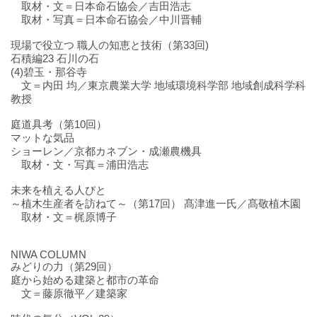
取材・文＝日本命石協会／吉田浩志
取材・写真＝日本命石協会／中川晋輔
現場で役立つ 職人の知恵と技術（第33回)
石積編23 石川の石
(4)碧玉・那谷寺
文＝内田 均／東京農業大学 地域環境科学部 地域創成科学科
教授
庭道具考（第10回）
マットな気品
ショーレン／京都カネブン・成瀬農機具
取材・文・写真＝浦田浩志
未来を植える人びと
～植木生産者を訪ねて～（第17回） 髙津進一氏／髙敬植木園
取材・文＝梶原博子
NIWA COLUMN
みどりの力（第29回）
庭から始める建築と都市の革命
文＝藤原徹平／建築家