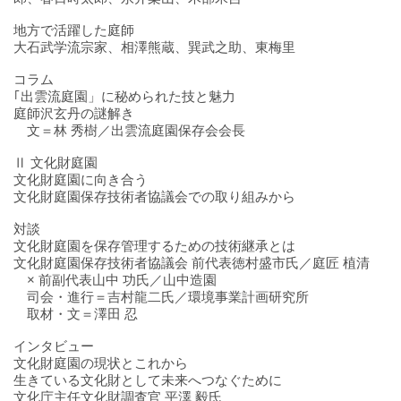
地方で活躍した庭師
大石武学流宗家、相澤熊蔵、巽武之助、東梅里
コラム
｢出雲流庭園」に秘められた技と魅力
庭師沢玄丹の謎解き
文＝林 秀樹／出雲流庭園保存会会長
Ⅱ 文化財庭園
文化財庭園に向き合う
文化財庭園保存技術者協議会での取り組みから
対談
文化財庭園を保存管理するための技術継承とは
文化財庭園保存技術者協議会 前代表徳村盛市氏／庭匠 植清
× 前副代表山中 功氏／山中造園
司会・進行＝吉村龍二氏／環境事業計画研究所
取材・文＝澤田 忍
インタビュー
文化財庭園の現状とこれから
生きている文化財として未来へつなぐために
文化庁主任文化財調査官 平澤 毅氏