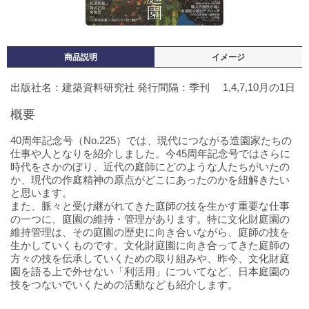
商品説明
イメージ
出版社名：建築資料研究社 発行間隔：季刊 1,4,7,10月の1日
概要
40周年記念号（No.225）では、現代につながる造園家たちの
仕事や人となりを紹介しました。今45周年記念号ではさらに
時代をさかのぼり、近代の庭師にどのような人たちがいたの
か、現代の作庭精神の原点がどこにあったのかを紐解きたい
と思います。
また、脈々と受け継がれてきた庭師の技を生かす重要な仕事
の一つに、庭園の維持・管理があります。特に文化財庭園の
維持管理は、その庭園の歴史に向き合いながら、庭師の技を
生かしていくものです。文化財庭園に向き合ってきた庭師の
方々の技を伝承していくための取り組みや、昨今、文化財庭
園を語る上で外せない「利活用」についてなど、日本庭園の
技をつないでいくための活動なども紹介します。