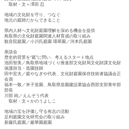
取材・文＝澤田 忍
地域の文化財を守り、つなぐ
地元の庭師だからできること
県内人材へ文化財庭園理解を深める機会を提供
鳥取県の文化財庭園関連人材育成の取り組み
観音院庭園／小川氏庭園 環翠園／河本氏庭園
座談会
歴史的背景を“庭”に問い、考えるスタート地点
池田智美／鳥取県地域づくり推進部文化財局文化財課文化財
保護担当・造園技師
田中宏夫／庭やなぎや代表、文化財庭園保存技術者協議会正
会員
福本一敬／米子造園、鳥取県造園建設業協会西部支部青年部
部長
川部 純／えんぞう代表
取材・文＝かのうよしこ
地域の宝を評価し守る有志の活動
足利庭園文化研究会の取り組み
新藤氏庭園／巖華園庭園