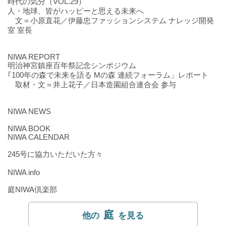
時代の気分（VOL.29）
人・地球、皆がハッピーと思える未来へ
文＝小原直花／伊藤忠ファッションシステム ナレッジ開発
室 室長
NIWA REPORT
明治神宮鎮座百年祭記念シンポジウム
｢100年の森で未来を語る Mの森 連続フォーラム」レポート
取材・文＝井上花子／日本造園組合連合会 参与
NIWA NEWS
NIWA BOOK
NIWA CALENDAR
245号に協力いただいた方々
NIWA info
庭NIWA倶楽部
庭