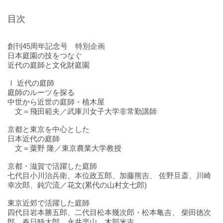
目次
創刊45周年記念号 特別企画
日本庭園の技をつなぐ
近代の庭師と文化財庭園
Ⅰ 近代の庭師
庭師のルーツを探る
中世から近世の庭師・植木屋
文＝飛田範夫／武庫川女子大学非常勤講師
京都と東京を中心とした
日本近代の庭師
文＝粟野 隆／東京農業大学教授
京都・滋賀で活躍した庭師
七代目小川治兵衛、本位政五郎、加藤熊吉、 佐野旦斎、川崎
幸次郎、鈍穴流／花文(累代の山村文七郎)
東京近郊で活躍した庭師
四代目岩本勝五郎、二代目松本幾次郎・松本亀吉、 柴田徳次
郎、春日時太郎、永井楽山、木部米吉