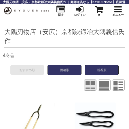
大隅刃物店（安広）京都鋏鍛冶大隅義信氏作 ｜庭師道具なら【KYOUENstoe】庭師道具・造園資材の販売と通販
探す
ログイン
0
メニュー
大隅刃物店（安広）京都鋏鍛冶大隅義信氏
作
4
商品
おすすめ順
価格順
新着順