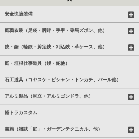
安全快適装備
庭職衣装（足袋・脚絆・手甲・乗馬ズボン、他）
鋏・鋸（輪鋏・剪定鋏・刈込鋏・革ケース、他）
庭・垣根仕事道具（鏝・鉈他）
石工道具（コヤスケ・ビシャン・トンカチ、バール他）
アルミ製品（脚立・アルミゴンドラ、他）
軽トラカスタム
書籍（雑誌「庭」・ガーデンテクニカル、他）