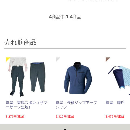
4
1
4
商品中
-
商品
売れ筋商品
鳳皇 乗馬ズボン（サマ
鳳皇 長袖ジップアップ
鳳皇 脚絆
ーサージ生地）
シャツ
6,270円(税込)
2,310円(税込)
2,475円(税込)