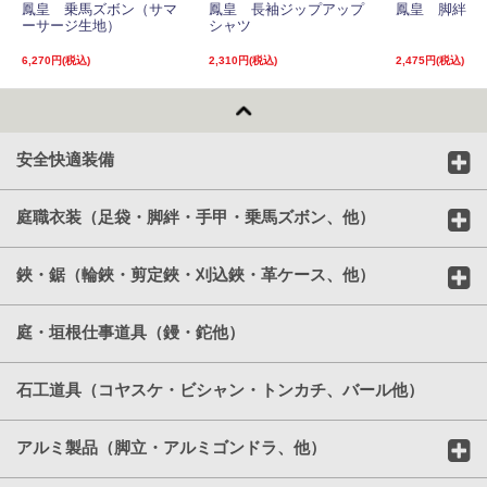
鳳皇 乗馬ズボン（サマ
鳳皇 長袖ジップアップ
鳳皇 脚絆
ーサージ生地）
シャツ
6,270円(税込)
2,310円(税込)
2,475円(税込)
安全快適装備
庭職衣装（足袋・脚絆・手甲・乗馬ズボン、他）
鋏・鋸（輪鋏・剪定鋏・刈込鋏・革ケース、他）
庭・垣根仕事道具（鏝・鉈他）
石工道具（コヤスケ・ビシャン・トンカチ、バール他）
アルミ製品（脚立・アルミゴンドラ、他）