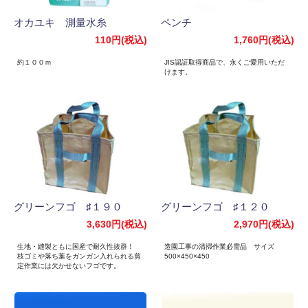
オカユキ 測量水糸
ペンチ
110円(税込)
1,760円(税込)
約１００ｍ
JIS認証取得商品で、永くご愛用いただ
けます。
グリーンフゴ ♯１９０
グリーンフゴ ♯１２０
3,630円(税込)
2,970円(税込)
生地・縫製ともに国産で耐久性抜群！
造園工事の清掃作業必需品 サイズ
枝ゴミや落ち葉をガンガン入れられる剪
500×450×450
定作業には欠かせないフゴです。