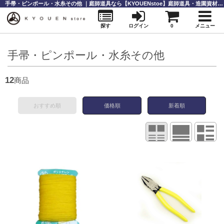
手帚・ピンポール・水糸その他 ｜庭師道具なら【KYOUENstoe】庭師道具・造園資材の販売と通販
探す
ログイン
0
メニュー
手帚・ピンポール・水糸その他
12
商品
おすすめ順
価格順
新着順