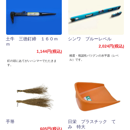
土牛 三徳釘締 １６０ｍ
シンワ ブルーレベル
ｍ
2,024円(税込)
1,144円(税込)
精度・視認性バツグンの水平器（レベ
ル）です。
釘の頭にあてがいハンマーでたたきま
す。
手箒
日栄 プラスチック て
み 特大
605円(税込)