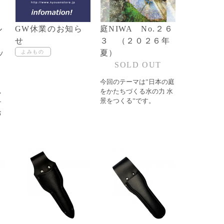
ル
GW休業のお知ら
庭NIWA No.２６
ム
せ
３ （２０２６年
ッ
夏）
SOLD OUT
今回のテーマは”日本の庭
をかたちづくる水の力 水
ァ
景をつくる”です。
す
お