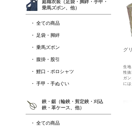
庭職衣装（足袋・脚絆・手甲・
乗馬ズボン、他）
全ての商品
足袋・脚絆
乗馬ズボン
グ
腹掛・股引
生地
鯉口・ポロシャツ
性抜
ガン
手甲・手ぬぐい
に
鋏・鋸（輪鋏・剪定鋏・刈込
鋏・革ケース、他）
全ての商品