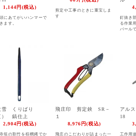
1,144円(税込)
4
剪定や工事のときに重宝しま
す
頭にあてがいハンマーで
釘抜き
きます。
る作業
バール
吹雪 くりばり
飛庄印 剪定鋏 SR－
アルス
直） 鎬仕上
１
18
2,904円(税込)
8,976円(税込)
3
寺垣の割竹を棕櫚縄でか
飛庄のこだわりが詰まった一
工作用