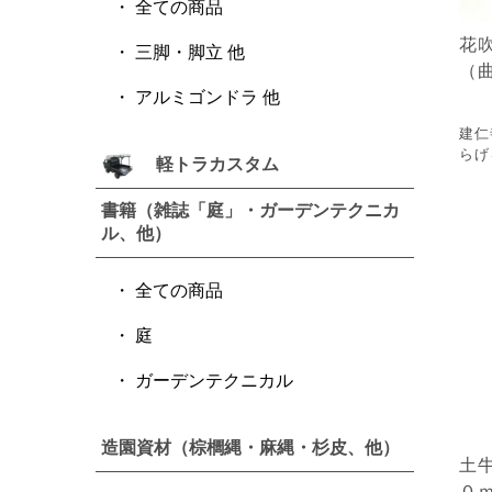
全ての商品
花
三脚・脚立 他
（
アルミゴンドラ 他
建仁
らげ
軽トラカスタム
書籍（雑誌「庭」・ガーデンテクニカ
ル、他）
全ての商品
庭
ガーデンテクニカル
造園資材（棕櫚縄・麻縄・杉皮、他）
土
０