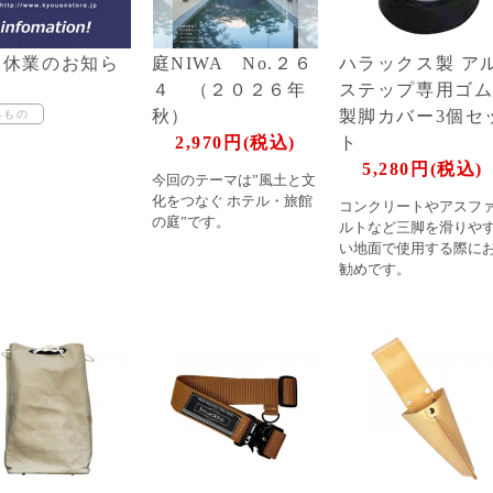
季休業のお知ら
庭NIWA No.２６
ハラックス製 ア
４ （２０２６年
ステップ専用ゴ
秋）
製脚カバー3個セ
2,970円(税込)
ト
5,280円(税込)
今回のテーマは”風土と文
化をつなぐ ホテル・旅館
コンクリートやアスフ
の庭”です。
ルトなど三脚を滑りや
い地面で使用する際に
勧めです。