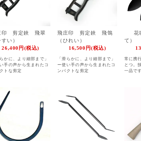
庄印 剪定鋏 飛翠
飛庄印 剪定鋏 飛鴒
花
ひすい）
（ひれい）
て）
26,400円(税込)
16,500円(税込)
1
らかに、より細部まで」
「滑らかに、より細部まで」
常に携
い手の声から生まれたコ
ー使い手の声から生まれたコ
とつ。
クトな剪定
ンパクトな剪定
一品で