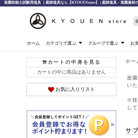
造園技能士試験用道具 ｜庭師道具なら【KYOUENstore】 | 庭師道具・造園資
ホーム
カテゴリで選ぶ
グループで選ぶ
お
ホー
カートの中身を見る
カートの中に商品はありません
造園
いた
お気に入りリスト
※技
して
サ