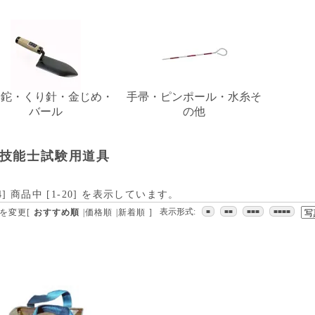
・鉈・くり針・金じめ・
手帚・ピンポール・水糸そ
バール
の他
技能士試験用道具
4
] 商品中 [
1
-
20
] を表示しています。
表示形式:
を変更
[
おすすめ順
|
価格順
|
新着順
]
■
■■
■■■
■■■■