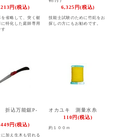
,213円(税込)
6,325円(税込)
部を省略して、突く梃
技能士試験のために竹鉈をお
用に特化した庭師専用
探しの方にもお勧めです。
です
 折込万能鋸P-
オカユキ 測量水糸
110円(税込)
,449円(税込)
約１００ｍ
途に加え生木も切れる