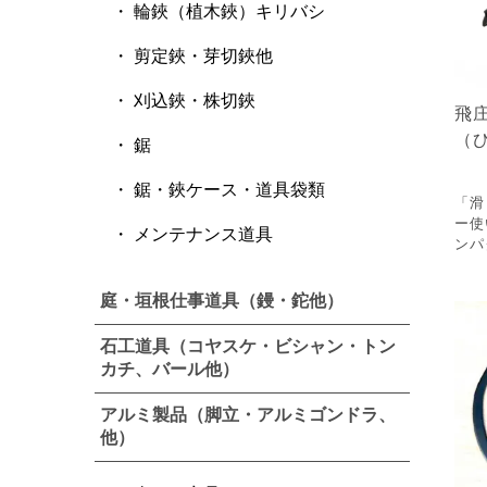
輪鋏（植木鋏）キリバシ
剪定鋏・芽切鋏他
刈込鋏・株切鋏
飛
（
鋸
鋸・鋏ケース・道具袋類
「滑
ー使
メンテナンス道具
ンパ
庭・垣根仕事道具（鏝・鉈他）
石工道具（コヤスケ・ビシャン・トン
カチ、バール他）
アルミ製品（脚立・アルミゴンドラ、
他）