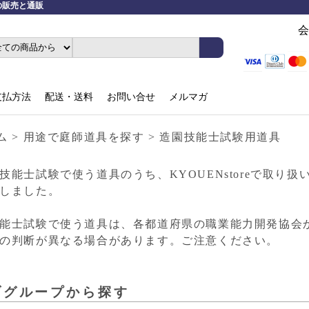
材の販売と通販
会
支払方法
配送・送料
お問い合せ
メルマガ
ム
>
用途で庭師道具を探す
>
造園技能士試験用道具
技能士試験で使う道具のうち、KYOUENstoreで取
しました。
能士試験で使う道具は、各都道府県の職業能力開発協会
の判断が異なる場合があります。ご注意ください。
ブグループから探す