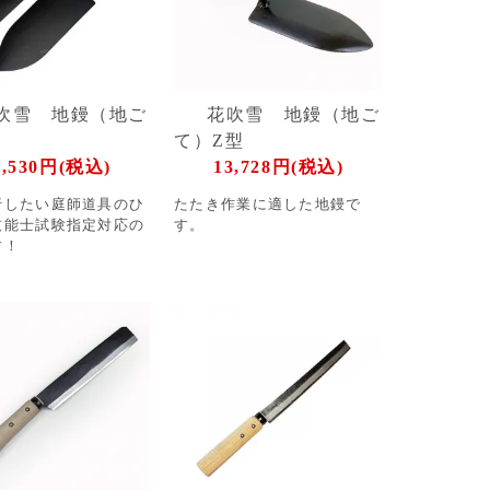
吹雪 地鏝（地ご
花吹雪 地鏝（地ご
て）Z型
3,530円(税込)
13,728円(税込)
行したい庭師道具のひ
たたき作業に適した地鏝で
技能士試験指定対応の
す。
す！