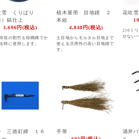
吹雪 くりばり
植木屋用 目地鏝 ２
花吹雪
曲）鎬仕上
本組
1
3,696円(税込)
4,840円(税込)
210ミ
せない
寺垣の割竹を棕櫚縄でか
土目地からモルタル目地まで
る時に使用します。
使える汎用性の高い目地鏝で
す。
牛 三徳釘締 １６
手箒
涌井バ
ｍｍ
605円(税込)
ル