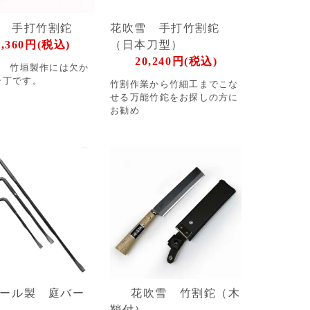
 手打竹割鉈
花吹雪 手打竹割鉈
9,360円(税込)
（日本刀型）
20,240円(税込)
リ 竹垣製作には欠か
一丁です。
竹割作業から竹細工までこな
せる万能竹鉈をお探しの方に
お勧め
ール製 庭バー
花吹雪 竹割鉈（木
鞘付）