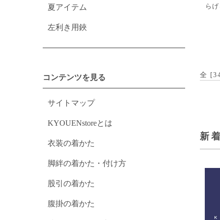
夏アイテム
らげ
左利き用鋏
全 [
3
コンテンツを見る
サイトマップ
KYOUENstoreとは
新
衣装の着かた
脚絆の着かた・付け方
股引の着かた
腹掛の着かた