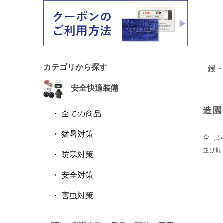
カテゴリから探す
鏝
安全快適装備
造園
全ての商品
猛暑対策
全 [
3
並び順
防寒対策
安全対策
害虫対策