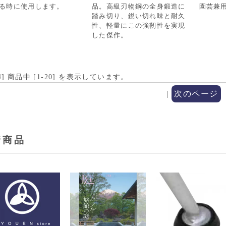
る時に使用します。
品。高級刃物鋼の全身鍛造に
園芸兼
踏み切り、鋭い切れ味と耐久
性、軽量にこの強靭性を実現
した傑作。
4
] 商品中 [
1
-
20
] を表示しています。
|
次のページ
着商品